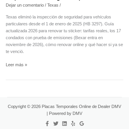
Dejar un comentario
/
Texas
/
Texas eliminó la inspección de seguridad para vehículos
particulares desde el 1 de enero de 2025 (HB 3297). Guía
actualizada 2026 para renovar tu sticker: tarifas reales, los 17
condados con prueba de emisiones (Bexar entra en
noviembre de 2026), cómo renovar online y qué hacer si ya se
te venció.
Renovación
Leer más »
del
sticker
de
placas
en
Texas
Copyright © 2026 Placas Temporales Online de Dealer DMV
2026:
| Powered by DMV
guía
actualizada