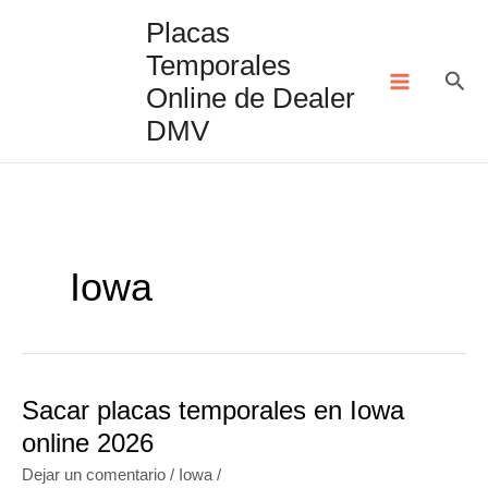
Ir
Placas
al
Temporales
contenido
Bus
Online de Dealer
DMV
Iowa
Sacar placas temporales en Iowa
online 2026
Dejar un comentario
/
Iowa
/