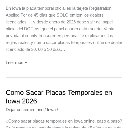
En Iowa la placa temporal oficial es la tarjeta Registration
Applied For de 45 días que SOLO emiten los dealers
licenciados — y desde enero de 2026 debe salir del papel
oficial del DOT, así que el papel casero está muerto. Venta
privada al county treasurer en persona. Te explicamos las
reglas reales y cómo sacar placas temporales online de dealer
licenciado de 30, 60 o 90 días…
Sacar
Leer más »
placas
temporales
en
Iowa
Como Sacar Placas Temporales en
online
Iowa 2026
2026
Dejar un comentario
/
Iowa
/
¿Cómo sacar placas temporales en Iowa online, paso a paso?