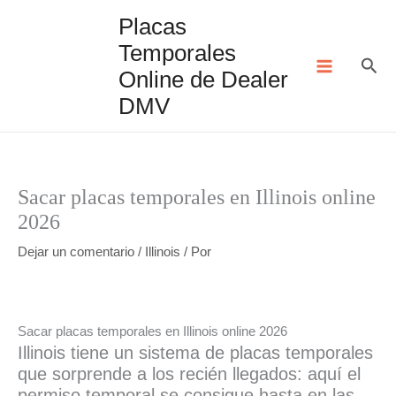
Ir
Placas
al
Temporales
contenido
Bus
Online de Dealer
DMV
Sacar placas temporales en Illinois online
2026
Dejar un comentario
/
Illinois
/ Por
Sacar placas temporales en Illinois online 2026
Illinois tiene un sistema de placas temporales
que sorprende a los recién llegados: aquí el
permiso temporal se consigue hasta en las