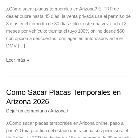
¿Cómo sacar placas temporales en Arizona? El TRP de
dealer cubre hasta 45 días, la venta privada usa el permiso de
3 días, y el comodín de 30 días solo existe una vez cada 12
meses por vehículo: tramita el tuyo 100% online desde $60
con opción a descuentos, con agentes autorizados ante el
DMV […]
Sacar
Leer más »
placas
temporales
en
Arizona
Como Sacar Placas Temporales en
online
Arizona 2026
2026
Dejar un comentario
/
Arizona
/
¿Cómo sacar placas temporales en Arizona online, paso a
paso? Guía práctica del estado que raciona sus permisos: el