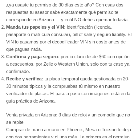
¿ya usaste tu permiso de 30 días este año? Con esas dos
respuestas tu asesor sabe exactamente qué permiso te
corresponde en Arizona — y cuál NO debes quemar todavía.
Manda tus papeles y el VIN:
identificación (licencia,
pasaporte o matrícula consular), bill of sale y seguro liability. El
VIN lo pasamos por el
decodificador VIN
sin costo antes de
que pagues nada.
Confirma y paga seguro:
precio claro desde $60 con opción
a descuentos, por Zelle o Western Union, solo con tu caso ya
confirmado.
Recibe y verifica:
tu placa temporal queda gestionada en 20-
30 minutos típicos y la compruebas tú mismo en nuestro
verificador de placas
. El paso a paso con imágenes está en la
guía práctica de Arizona
.
Venta privada en Arizona: 3 días de reloj y un comodín que no
se repite
Comprar de mano a mano en Phoenix, Mesa o Tucson te deja
con dos herramientas y ni una más. La primera es el permiso